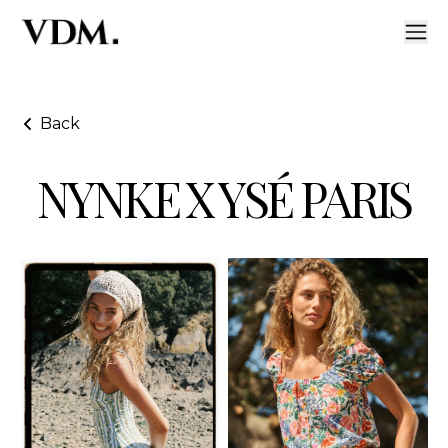
Back
NYNKE X YSÉ PARIS
Nynke X Ysé Paris